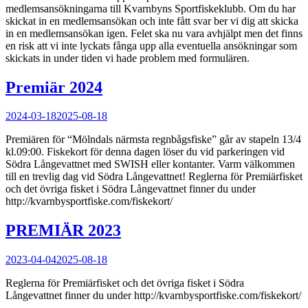
medlemsansökningarna till Kvarnbyns Sportfiskeklubb. Om du har
skickat in en medlemsansökan och inte fått svar ber vi dig att skicka
in en medlemsansökan igen. Felet ska nu vara avhjälpt men det finns
en risk att vi inte lyckats fånga upp alla eventuella ansökningar som
skickats in under tiden vi hade problem med formulären.
Premiär 2024
Posted
2024-03-18
2025-08-18
on
Premiären för “Mölndals närmsta regnbågsfiske” går av stapeln 13/4
kl.09:00. Fiskekort för denna dagen löser du vid parkeringen vid
Södra Långevattnet med SWISH eller kontanter. Varm välkommen
till en trevlig dag vid Södra Långevattnet! Reglerna för Premiärfisket
och det övriga fisket i Södra Långevattnet finner du under
http://kvarnbysportfiske.com/fiskekort/
PREMIÄR 2023
Posted
2023-04-04
2025-08-18
on
Reglerna för Premiärfisket och det övriga fisket i Södra
Långevattnet finner du under http://kvarnbysportfiske.com/fiskekort/