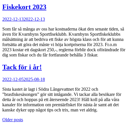
Fiskekort 2023
Posted
2022-12-13
2022-12-13
on
Som får så många av oss har kostnaderna ökat den senaste tiden, så
även för Kvarnbyns Sportfiseklubb. Kvarnbyns Sportfiskeklubbs
målsättning är att bedriva ett fiske av högsta klass och för att kunna
fortsätta att göra det måste vi höja kortpriserna för 2023. Fr.o.m
2023 kostar ett dagskort 250,-, reglerna förblir dock oförändrade för
dig som fiskar och du får fortfarande behålla 3 fiskar.
Tack för i år!
Posted
2022-12-05
2025-08-18
on
Sista kastet är lagt i Södra Långevattnet för 2022 och
”brasfiskesäsongen” gör sitt intågande. Vi tackar alla besökare för
detta år och hoppas på ett återseende 2023! Håll koll på alla våra
kanaler för information om premiärfisket för nästa år samt att det
kanske dyker upp något tips och trix, man vet aldrig.
Posts
Older posts
navigation