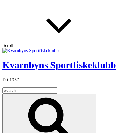
Skip
to
content
Scroll
Kvarnbyns Sportfiskeklubb
Est.1957
Search
for:
Search