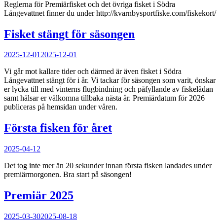
Reglerna för Premiärfisket och det övriga fisket i Södra
Långevattnet finner du under http://kvarnbysportfiske.com/fiskekort/
Fisket stängt för säsongen
Posted
2025-12-01
2025-12-01
on
Vi går mot kallare tider och därmed är även fisket i Södra
Långevattnet stängt för i år. Vi tackar för säsongen som varit, önskar
er lycka till med vinterns flugbindning och påfyllande av fiskelådan
samt hälsar er välkomna tillbaka nästa år. Premiärdatum för 2026
publiceras på hemsidan under våren.
Första fisken för året
Posted
2025-04-12
on
Det tog inte mer än 20 sekunder innan första fisken landades under
premiärmorgonen. Bra start på säsongen!
Premiär 2025
Posted
2025-03-30
2025-08-18