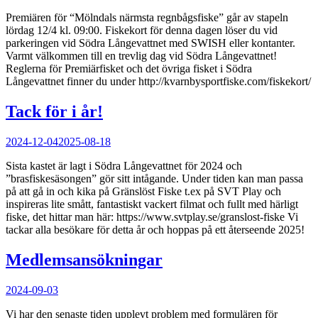
on
Premiären för “Mölndals närmsta regnbågsfiske” går av stapeln
lördag 12/4 kl. 09:00. Fiskekort för denna dagen löser du vid
parkeringen vid Södra Långevattnet med SWISH eller kontanter.
Varmt välkommen till en trevlig dag vid Södra Långevattnet!
Reglerna för Premiärfisket och det övriga fisket i Södra
Långevattnet finner du under http://kvarnbysportfiske.com/fiskekort/
Tack för i år!
Posted
2024-12-04
2025-08-18
on
Sista kastet är lagt i Södra Långevattnet för 2024 och
”brasfiskesäsongen” gör sitt intågande. Under tiden kan man passa
på att gå in och kika på Gränslöst Fiske t.ex på SVT Play och
inspireras lite smått, fantastiskt vackert filmat och fullt med härligt
fiske, det hittar man här: https://www.svtplay.se/granslost-fiske Vi
tackar alla besökare för detta år och hoppas på ett återseende 2025!
Medlemsansökningar
Posted
2024-09-03
on
Vi har den senaste tiden upplevt problem med formulären för