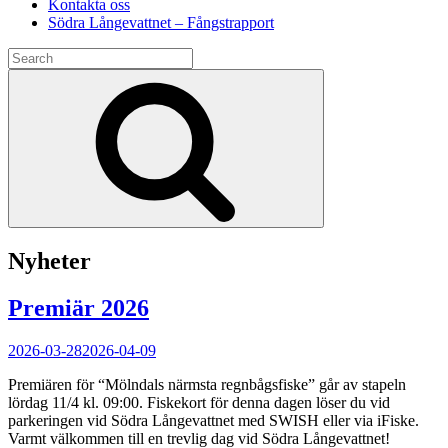
Kontakta oss
Södra Långevattnet – Fångstrapport
Search
for:
Search
Nyheter
Premiär 2026
Posted
2026-03-28
2026-04-09
on
Premiären för “Mölndals närmsta regnbågsfiske” går av stapeln
lördag 11/4 kl. 09:00. Fiskekort för denna dagen löser du vid
parkeringen vid Södra Långevattnet med SWISH eller via iFiske.
Varmt välkommen till en trevlig dag vid Södra Långevattnet!